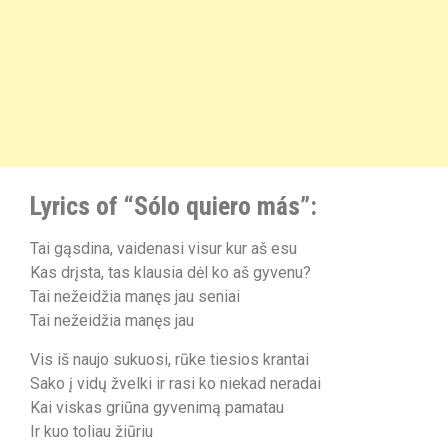
Lyrics of “Sólo quiero más”:
Tai gąsdina, vaidenasi visur kur aš esu
Kas drįsta, tas klausia dėl ko aš gyvenu?
Tai nežeidžia manęs jau seniai
Tai nežeidžia manęs jau
Vis iš naujo sukuosi, rūke tiesios krantai
Sako į vidų žvelki ir rasi ko niekad neradai
Kai viskas griūna gyvenimą pamatau
Ir kuo toliau žiūriu