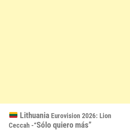
Lithuania
Eurovision 2026: Lion
Sólo quiero más”
Ceccah
-“